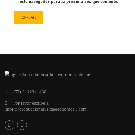
este navegador para la próxima vez que comente.
(57) 3112341468
Por favor escribe a
info[@]produccionmusicaelectronica[.]com