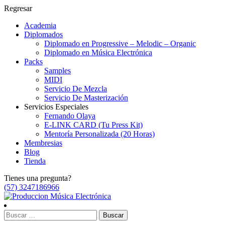
Regresar
Academia
Diplomados
Diplomado en Progressive – Melodic – Organic
Diplomado en Música Electrónica
Packs
Samples
MIDI
Servicio De Mezcla
Servicio De Masterización
Servicios Especiales
Fernando Olaya
E-LINK CARD (Tu Press Kit)
Mentoría Personalizada (20 Horas)
Membresias
Blog
Tienda
Tienes una pregunta?
(57) 3247186966
Buscar: