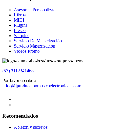
Asesorías Personalizadas
Libros
MIDI
Plugins
Presets
Samples
Servicio De Masterización
Servicio Masterización
Videos Promo
(57) 3112341468
Por favor escribe a
info[@]produccionmusicaelectronica[.]com
Recomendados
Ableton y secretos