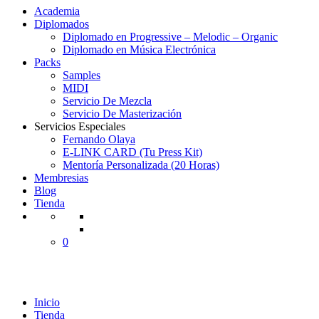
Academia
Diplomados
Diplomado en Progressive – Melodic – Organic
Diplomado en Música Electrónica
Packs
Samples
MIDI
Servicio De Mezcla
Servicio De Masterización
Servicios Especiales
Fernando Olaya
E-LINK CARD (Tu Press Kit)
Mentoría Personalizada (20 Horas)
Membresias
Blog
Tienda
0
MIDI
Inicio
Tienda