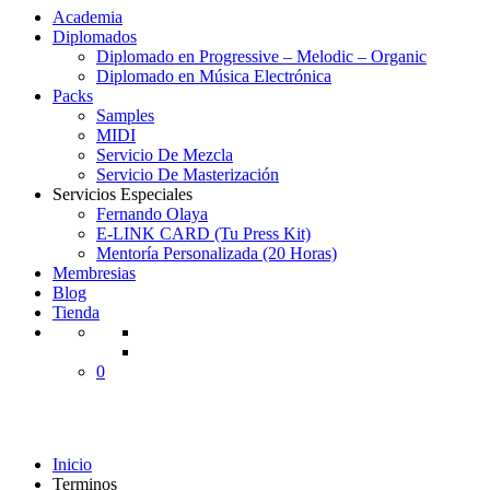
Academia
Diplomados
Diplomado en Progressive – Melodic – Organic
Diplomado en Música Electrónica
Packs
Samples
MIDI
Servicio De Mezcla
Servicio De Masterización
Servicios Especiales
Fernando Olaya
E-LINK CARD (Tu Press Kit)
Mentoría Personalizada (20 Horas)
Membresias
Blog
Tienda
0
Terminos
Inicio
Terminos