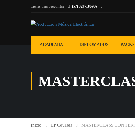
Tienes una pregunta?
(57) 3247186966
ACADEMIA
DIPLOMADOS
PACKS
MASTERCLAS
Inicio
LP Courses
MASTERCLASS CON FE