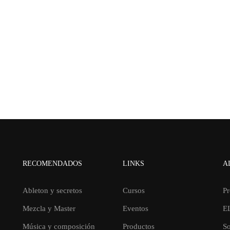
RECOMENDADOS
LINKS
A
Ableton y secretos
Cursos
Pr
Mezcla y Master
Eventos
E
Música y composición
Productos
So