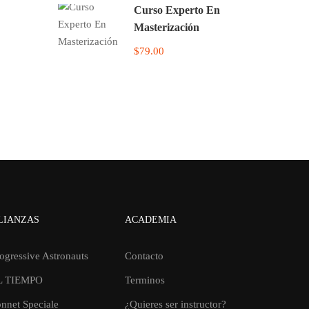
Curso Experto En
Masterización
$79.00
LIANZAS
ACADEMIA
ogressive Astronauts
Contacto
L TIEMPO
Terminos
nnet Speciale
¿Quieres ser instructor?