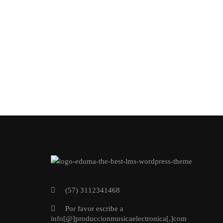
(57) 3112341468
Por favor escribe a
info[@]produccionmusicaelectronica[.]com