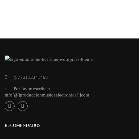
(57) 3112341468
Por favor escribe a
info[@]produccionmusicaelectronica[.]com
RECOMENDADOS