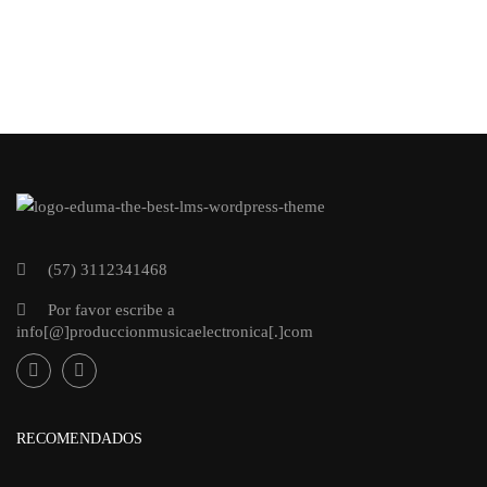
(57) 3112341468
Por favor escribe a
info[@]produccionmusicaelectronica[.]com
RECOMENDADOS